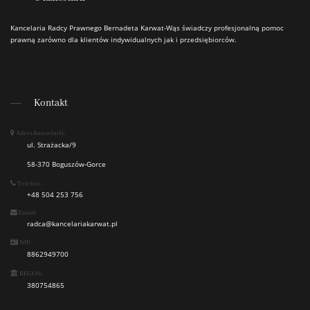
Kancelaria Radcy Prawnego Bernadeta Karwat-Wąs świadczy profesjonalną pomoc
prawną zarówno dla klientów indywidualnych jak i przedsiębiorców.
Kontakt
Adres kancelarii:
ul. Strażacka/9
58-370 Boguszów-Gorce
Telefon:
+48 504 253 756
Email:
radca@kancelariakarwat.pl
NIP:
8862949700
REGON:
380754865