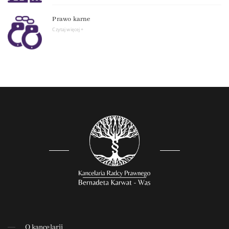
Prawo karne
Czytaj więcej +
O kancelarii